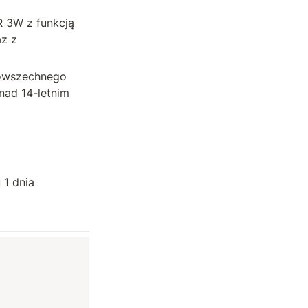
3W z funkcją 
z z 
owszechnego 
ad 14-letnim 
1 dnia 