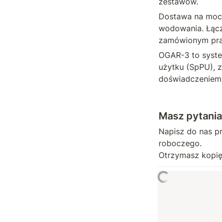
zestawów.
Dostawa na mocy
wodowania. Łącz
zamówionym praw
OGAR-3 to syste
użytku (SpPU), 
doświadczeniem.
Masz pytania
Napisz do nas p
roboczego. 

Otrzymasz kopię